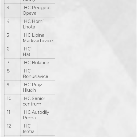
3
HC Peugeot
Opava
4
HC Horní
Lhota
5
HC Lipina
Markvartovice
6
HC
Hať
7
HC Bolatice
8
HC
Bohuslavice
9
HC Prajz
Hlučín
10
HC Senior
centrum
11
HC Autodíly
Pema
12
HC
Isotra