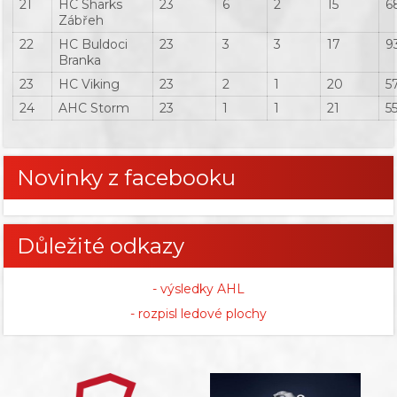
21
HC Sharks
23
6
2
15
6
Zábřeh
22
HC Buldoci
23
3
3
17
9
Branka
23
HC Viking
23
2
1
20
5
24
AHC Storm
23
1
1
21
5
Novinky z facebooku
Důležité odkazy
- výsledky AHL
- rozpisl ledové plochy