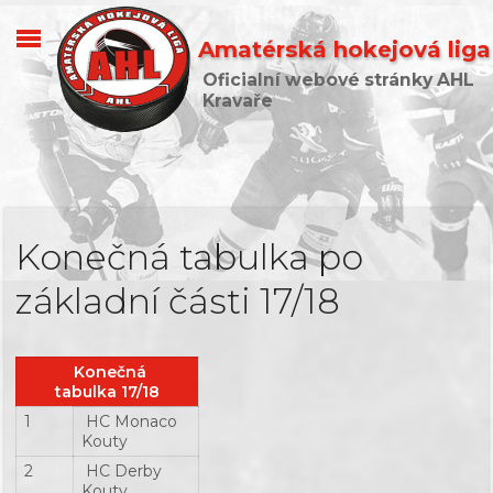
Amatérská hokejová liga
Oficialní webové stránky AHL
Kravaře
Konečná tabulka po
základní části 17/18
Konečná
tabulka 17/18
1
HC Monaco
Kouty
2
HC Derby
Kouty