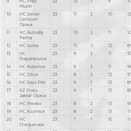
9
HC Prajz
23
13
1
9
1
Hlučín
10
HC Senior
23
11
2
10
1
Centrum
Opava
11
HC Autodíly
23
10
2
11
1
Pema
12
HC Isotra
23
11
0
12
8
13
HC
23
9
3
11
9
Štěpánkovice
14
HC Kobeřice
23
9
3
11
9
15
HC Otice
23
9
2
12
9
16
HC Sršni Píšť
23
9
1
13
8
17
AZ Pneu
23
9
1
13
8
Jaktař Opava
18
HC Mexiko
23
8
2
13
9
19
HC Kozmice
23
8
2
13
1
20
HC
23
7
1
15
1
Cheguevara