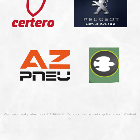
Webové stránky zdarma
od
BANAN.CZ
|
Ostravski Tvorba webových stránek
|
Přihlásit
se