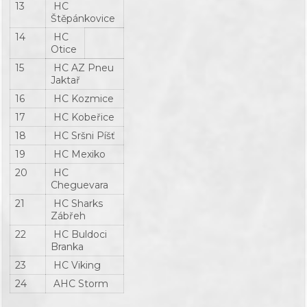
13
HC
Štěpánkovice
14
HC
Otice
15
HC AZ Pneu
Jaktař
16
HC Kozmice
17
HC Kobeřice
18
HC Sršni Píšť
19
HC Mexiko
20
HC
Cheguevara
21
HC Sharks
Zábřeh
22
HC Buldoci
Branka
23
HC Viking
24
AHC Storm