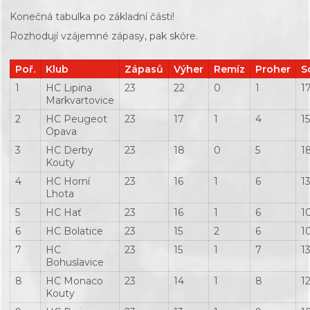
Konečná tabulka po základní části!
Rozhodují vzájemné zápasy, pak skóre.
Poř.
Klub
Zápasů
Výher
Remíz
Proher
S
1
HC Lipina
23
22
0
1
1
Markvartovice
2
HC Peugeot
23
17
1
4
1
Opava
3
HC Derby
23
18
0
5
1
Kouty
4
HC Horní
23
16
1
6
1
Lhota
5
HC Hať
23
16
1
6
1
6
HC Bolatice
23
15
2
6
1
7
HC
23
15
1
7
1
Bohuslavice
8
HC Monaco
23
14
1
8
1
Kouty