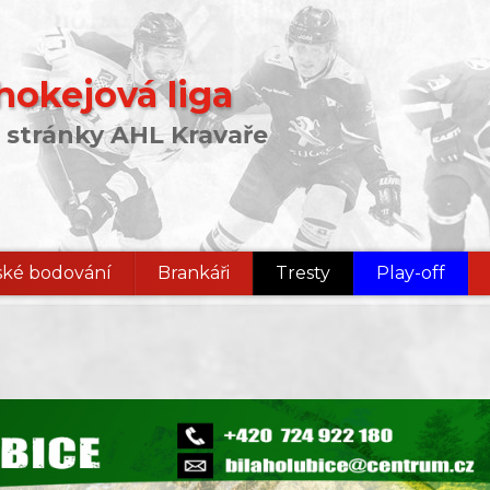
okejová liga
 stránky AHL Kravaře
ké bodování
Brankáři
Tresty
Play-off