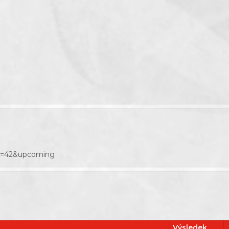
son=42&upcoming
Výsledek