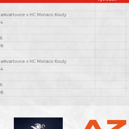
arkvartovice x HC Monaco Kouty
O4
O6
O8
arkvartovice x HC Monaco Kouty
O4
O6
O8