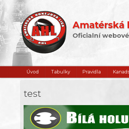
Amatérská h
Oficialní webové
Úvod
Tabulky
Pravidla
Kanads
test