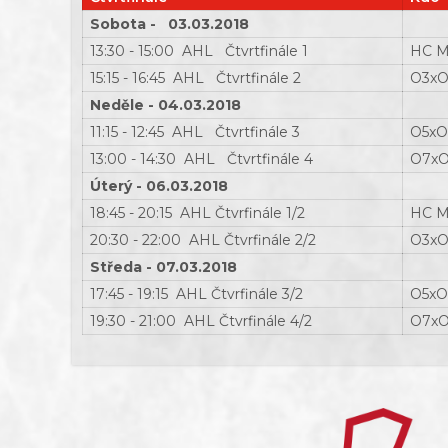
Sobota - 03.03.2018
13:30 - 15:00 AHL Čtvrtfinále 1
HC M
15:15 - 16:45 AHL Čtvrtfinále 2
O3x
Neděle - 04.03.2018
11:15 - 12:45 AHL Čtvrtfinále 3
O5x
13:00 - 14:30 AHL Čtvrtfinále 4
O7x
Úterý - 06.03.2018
18:45 - 20:15 AHL Čtvrfinále 1/2
HC M
20:30 - 22:00 AHL Čtvrfinále 2/2
O3x
Středa - 07.03.2018
17:45 - 19:15 AHL Čtvrfinále 3/2
O5x
19:30 - 21:00 AHL Čtvrfinále 4/2
O7x