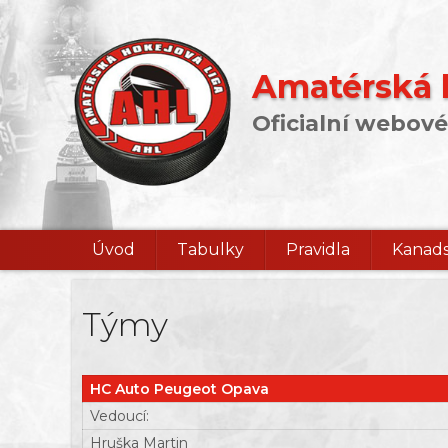
Amatérská h
Oficialní webové
Úvod
Tabulky
Pravidla
Kanads
Týmy
HC Auto Peugeot Opava
Vedoucí:
Hruška Martin