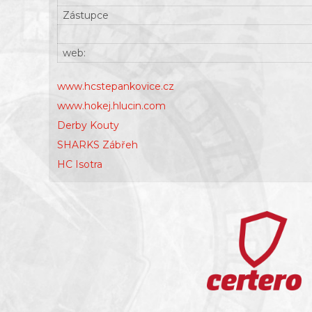
Zástupce
web:
www.hcstepankovice.cz
www.hokej.hlucin.com
Derby Kouty
SHARKS Zábřeh
HC Isotra