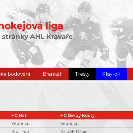
okejová liga
 stránky AHL Kravaře
ké bodování
Brankáři
Tresty
Play-off
HC Hať
HC Derby Kouty
Vedoucí:
Vedoucí:
Krol Petr
Kalužík David